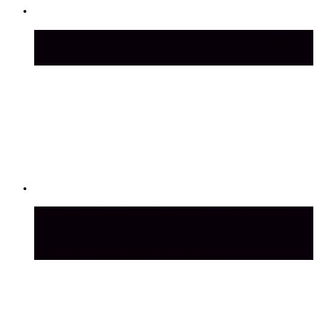
Стоит ли покупать автомобиль NIVA
сегодня: плюсы и минусы
Преимущества покупки российских
автомобилей: экономия, надежность и
поддержка производителя