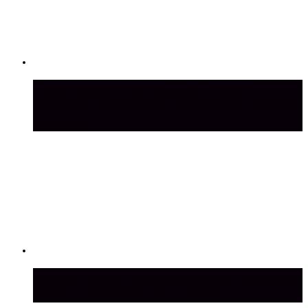
Обзор нового автомобиля КамАЗ
Мастак: технические характеристики и
комфорт
Замена помпы на автомобиле Шевроле-
Нива: пошаговая инструкция