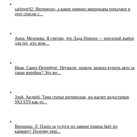
carlover92: Интересно, а какие именно микрокары попадают в
этот список с...
Анна_Мелехова: Я считаю, что Лада Приора — неплохой выбор
для тех, кто хоче...
Иван_Санкт-Петербург: Неужели, правда, можно купить авто за
такие копейки? Это же...
Злой_Андрей: Тема статьи интересная, но насчет недостатков
УАЗ ST9 как-то...
Вероника_Л: Плата за услуги по замене помпы бьёт по
карману! Поэтому реш...