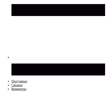
Как самостоятельно заменить ремень
ГРМ на Лада Приора 16 клапанов
Стоит ли покупать Лада Ларгус с
пробегом: риски и рекомендации
Популярно
Свежие
Комменты