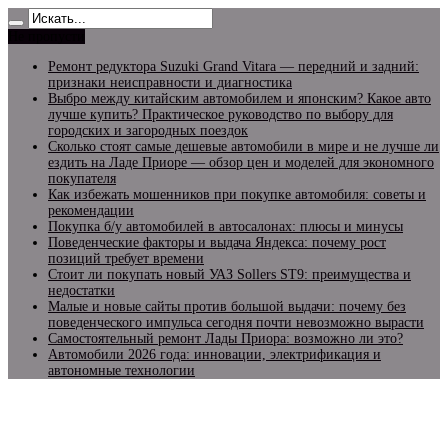
Не пропусти
Ремонт редуктора Suzuki Grand Vitara — передний и задний:
признаки неисправности и диагностика
Выбро между китайским автомобилем и японским? Какое авто
лучше купить? Практическое руководство по выбору для
городских и загородных поездок
Сколько стоят самые дешевые автомобили в мире и не лучше ли
ездить на Ладе Приоре — обзор цен и моделей для экономного
покупателя
Как избежать мошенников при покупке автомобиля: советы и
рекомендации
Покупка б/у автомобилей в автосалонах: плюсы и минусы
Поведенческие факторы и выдача Яндекса: почему рост
позиций требует времени
Стоит ли покупать новый УАЗ Sollers ST9: преимущества и
недостатки
Малые и новые сайты против большой выдачи: почему без
поведенческого импульса сегодня почти невозможно вырасти
Самостоятельный ремонт Лады Приора: возможно ли это?
Автомобили 2026 года: инновации, электрификация и
автономные технологии