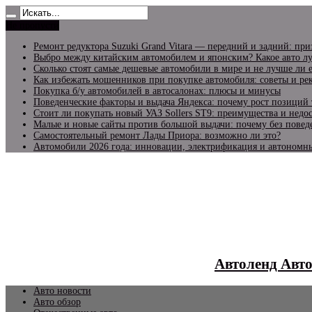
Не пропусти
Ремонт редуктора Suzuki Grand Vitara — передний и задний: пр
Выбро между китайским автомобилем и японским? Какое авто лу
Сколько стоят самые дешевые автомобили в мире и не лучше ли 
Как избежать мошенников при покупке автомобиля: советы и р
Покупка б/у автомобилей в автосалонах: плюсы и минусы
Поведенческие факторы и выдача Яндекса: почему рост позиций 
Стоит ли покупать новый УАЗ Sollers ST9: преимущества и недо
Малые и новые сайты против большой выдачи: почему без повед
Самостоятельный ремонт Лады Приора: возможно ли это?
Автомобили 2026 года: инновации, электрификация и автономн
Автоленд Авт
Авто новости
Авто обзор