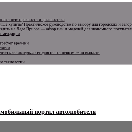
изнаки неисправности и диагностика
чше купить? Практическое руководство по выбору для городских и заго
ездить на Ладе Приоре — обзор цен и моделей для экономного покупател
екомендации
требует времени
статки
енческого импульса сегодня почти невозможно вырасти
ые технологии
омобильный портал автолюбителя