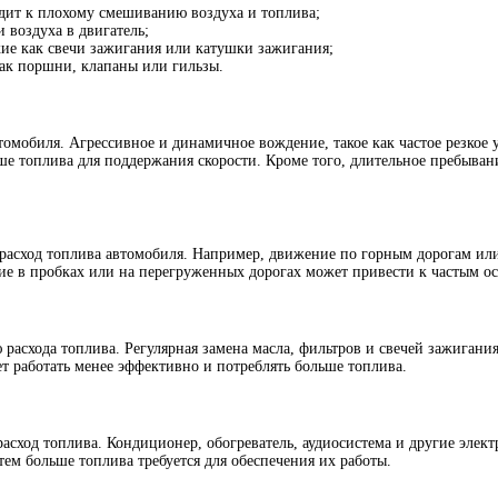
дит к плохому смешиванию воздуха и топлива;
 воздуха в двигатель;
ие как свечи зажигания или катушки зажигания;
как поршни, клапаны или гильзы.
омобиля. Агрессивное и динамичное вождение, такое как частое резкое 
ьше топлива для поддержания скорости. Кроме того, длительное пребыва
 расход топлива автомобиля. Например, движение по горным дорогам ил
ние в пробках или на перегруженных дорогах может привести к частым ос
расхода топлива. Регулярная замена масла, фильтров и свечей зажиган
ет работать менее эффективно и потреблять больше топлива.
асход топлива. Кондиционер, обогреватель, аудиосистема и другие элек
ем больше топлива требуется для обеспечения их работы.