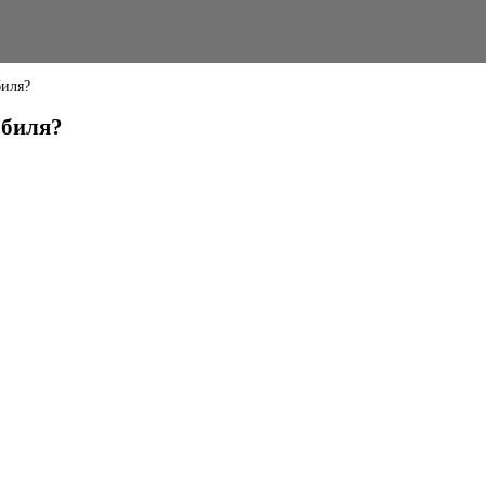
биля?
обиля?