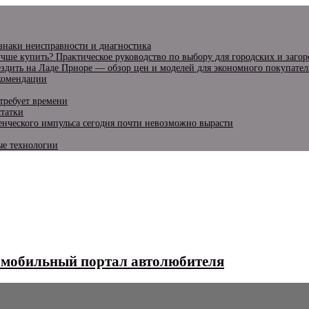
изнаки неисправности и диагностика
чше купить? Практическое руководство по выбору для городских и заго
ездить на Ладе Приоре — обзор цен и моделей для экономного покупател
екомендации
требует времени
статки
енческого импульса сегодня почти невозможно вырасти
ые технологии
омобильный портал автолюбителя