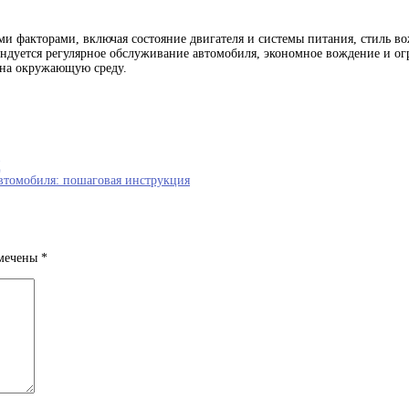
и факторами, включая состояние двигателя и системы питания, стиль в
ндуется регулярное обслуживание автомобиля, экономное вождение и ог
 на окружающую среду.
Д
втомобиля: пошаговая инструкция
омечены
*