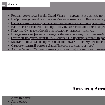
Не пропусти
Ремонт редуктора Suzuki Grand Vitara — передний и задний: пр
Выбро между китайским автомобилем и японским? Какое авто лу
Сколько стоят самые дешевые автомобили в мире и не лучше ли 
Как избежать мошенников при покупке автомобиля: советы и р
Покупка б/у автомобилей в автосалонах: плюсы и минусы
Поведенческие факторы и выдача Яндекса: почему рост позиций 
Стоит ли покупать новый УАЗ Sollers ST9: преимущества и недо
Малые и новые сайты против большой выдачи: почему без повед
Самостоятельный ремонт Лады Приора: возможно ли это?
Автомобили 2026 года: инновации, электрификация и автономн
Автоленд Авт
Авто новости
Авто обзор