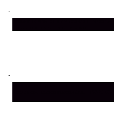
Замена помпы на автомобиле Шевроле-
Нива: пошаговая инструкция
Диагностика, ремонт и замена
масляного насоса автомобиля ВАЗ 2110-
12