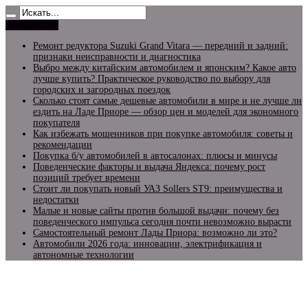
Не пропусти
Ремонт редуктора Suzuki Grand Vitara — передний и задний:
признаки неисправности и диагностика
Выбро между китайским автомобилем и японским? Какое авто
лучше купить? Практическое руководство по выбору для
городских и загородных поездок
Сколько стоят самые дешевые автомобили в мире и не лучше ли
ездить на Ладе Приоре — обзор цен и моделей для экономного
покупателя
Как избежать мошенников при покупке автомобиля: советы и
рекомендации
Покупка б/у автомобилей в автосалонах: плюсы и минусы
Поведенческие факторы и выдача Яндекса: почему рост
позиций требует времени
Стоит ли покупать новый УАЗ Sollers ST9: преимущества и
недостатки
Малые и новые сайты против большой выдачи: почему без
поведенческого импульса сегодня почти невозможно вырасти
Самостоятельный ремонт Лады Приора: возможно ли это?
Автомобили 2026 года: инновации, электрификация и
автономные технологии