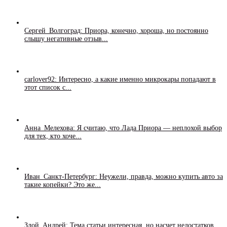
Сергей_Волгоград: Приора, конечно, хороша, но постоянно
слышу негативные отзыв...
carlover92: Интересно, а какие именно микрокары попадают в
этот список с...
Анна_Мелехова: Я считаю, что Лада Приора — неплохой выбор
для тех, кто хоче...
Иван_Санкт-Петербург: Неужели, правда, можно купить авто за
такие копейки? Это же...
Злой_Андрей: Тема статьи интересная, но насчет недостатков