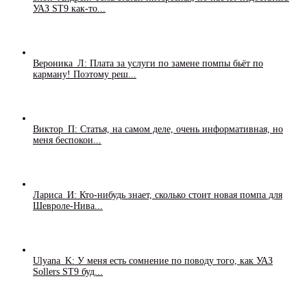
УАЗ ST9 как-то...
Вероника_Л: Плата за услуги по замене помпы бьёт по
карману! Поэтому реш...
Виктор_П: Статья, на самом деле, очень информативная, но
меня беспокои...
Лариса_И: Кто-нибудь знает, сколько стоит новая помпа для
Шевроле-Нива...
Ulyana_K: У меня есть сомнение по поводу того, как УАЗ
Sollers ST9 буд...