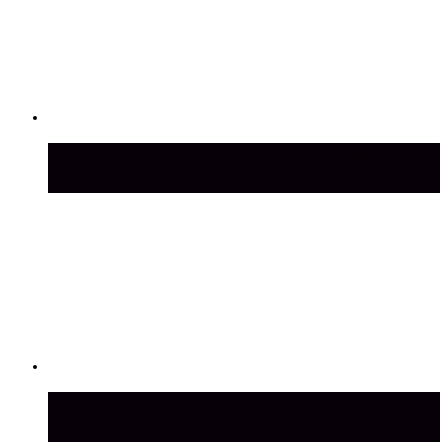
Как самостоятельно заменить ремень
ГРМ на Лада Приора 16 клапанов
Стоит ли покупать Лада Ларгус с
пробегом: риски и рекомендации