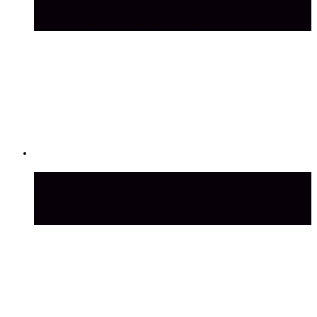
автомобилей: экономия, надежность и
поддержка производителя
Обзор нового автомобиля КамАЗ
Мастак: технические характеристики и
комфорт