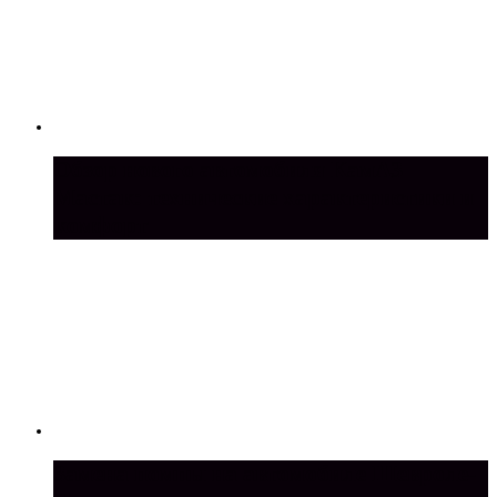
Обзор нового автомобиля КамАЗ
Мастак: технические характеристики и
комфорт
Замена помпы на автомобиле Шевроле-