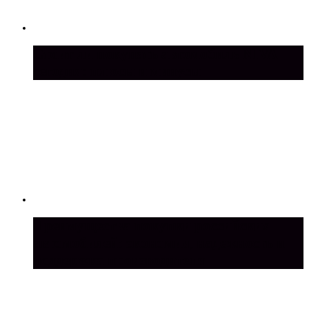
Стоит ли покупать автомобиль NIVA
сегодня: плюсы и минусы
Преимущества покупки российских
автомобилей: экономия, надежность и
поддержка производителя