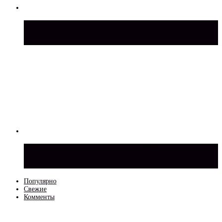
Как самостоятельно заменить ремень
ГРМ на Лада Приора 16 клапанов
Стоит ли покупать Лада Ларгус с
пробегом: риски и рекомендации
Популярно
Свежие
Комменты