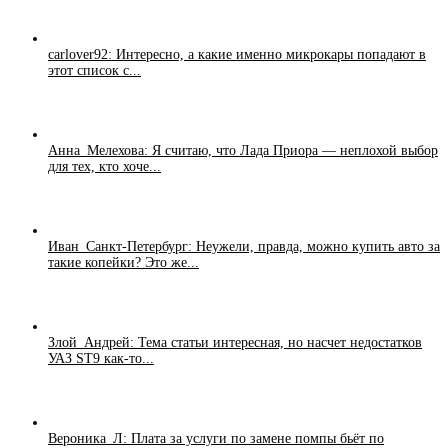
carlover92: Интересно, а какие именно микрокары попадают в
этот список с...
Анна_Мелехова: Я считаю, что Лада Приора — неплохой выбор
для тех, кто хоче...
Иван_Санкт-Петербург: Неужели, правда, можно купить авто за
такие копейки? Это же...
Злой_Андрей: Тема статьи интересная, но насчет недостатков
УАЗ ST9 как-то...
Вероника_Л: Плата за услуги по замене помпы бьёт по