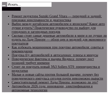
Не пропусти
Ремонт редуктора Suzuki Grand Vitara — передний и задний:
признаки неисправности и диагностика
Выбро между китайским автомобилем и японским? Какое авто
лучше купить? Практическое руководство по выбору для
городских и загородных поездок
Сколько стоят самые дешевые автомобили в мире и не лучше ли
ездить на Ладе Приоре — обзор цен и моделей для экономного
покупателя
Как избежать мошенников при покупке автомобиля: советы и
рекомендации
Покупка б/у автомобилей в автосалонах: плюсы и минусы
Поведенческие факторы и выдача Яндекса: почему рост
позиций требует времени
Стоит ли покупать новый УАЗ Sollers ST9: преимущества и
недостатки
Малые и новые сайты против большой выдачи: почему без
поведенческого импульса сегодня почти невозможно вырасти
Самостоятельный ремонт Лады Приора: возможно ли это?
Автомобили 2026 года: инновации, электрификация и
автономные технологии