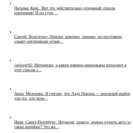
Наталья_Ким.: Вот это действительно огромный список
критериев! И по сути,...
Сергей_Волгоград: Приора, конечно, хороша, но постоянно
слышу негативные отзыв...
carlover92: Интересно, а какие именно микрокары попадают в
этот список с...
Анна_Мелехова: Я считаю, что Лада Приора — неплохой выбор
для тех, кто хоче...
Иван_Санкт-Петербург: Неужели, правда, можно купить авто за
такие копейки? Это же...