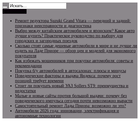
Не пропусти
Ремонт редуктора Suzuki Grand Vitara — передний и задний:
признаки неисправности и диагностика
Выбро между китайским автомобилем и японским? Какое авто
лучше купить? Практическое руководство по выбору для
городских и загородных поездок
Сколько стоят самые дешевые автомобили в мире и не лучше ли
ездить на Ладе Приоре — обзор цен и моделей для экономного
покупателя
Как избежать мошенников при покупке автомобиля: советы и
рекомендации
Покупка б/у автомобилей в автосалонах: плюсы и минусы
Поведенческие факторы и выдача Яндекса: почему рост
позиций требует времени
Стоит ли покупать новый УАЗ Sollers ST9: преимущества и
недостатки
Малые и новые сайты против большой выдачи: почему без
поведенческого импульса сегодня почти невозможно вырасти
Самостоятельный ремонт Лады Приора: возможно ли это?
Автомобили 2026 года: инновации, электрификация и
автономные технологии