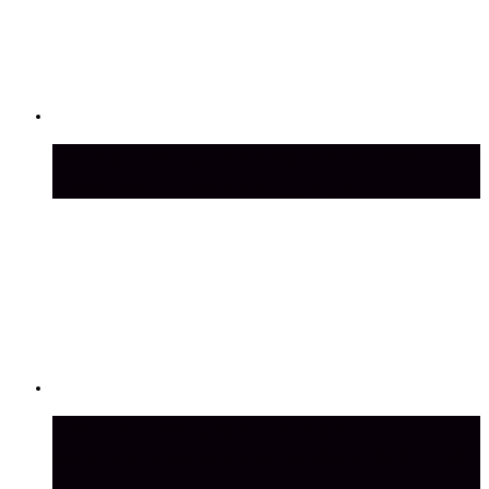
Замена помпы на автомобиле Шевроле-
Нива: пошаговая инструкция
Диагностика, ремонт и замена
масляного насоса автомобиля ВАЗ 2110-
12