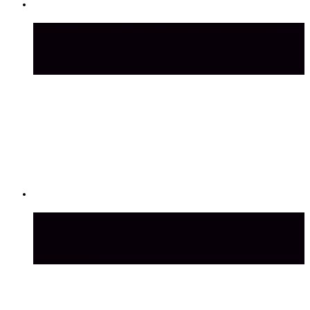
Преимущества покупки российских
автомобилей: экономия, надежность и
поддержка производителя
Обзор нового автомобиля КамАЗ
Мастак: технические характеристики и
комфорт