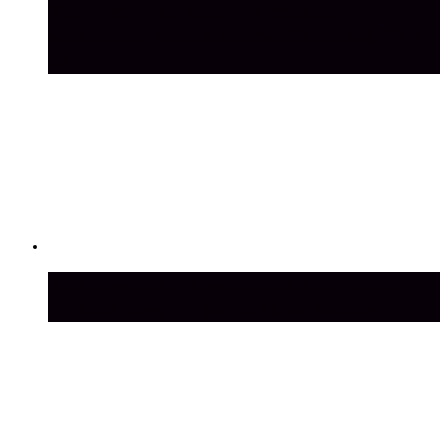
Диагностика, ремонт и замена
масляного насоса автомобиля ВАЗ 2110-
12
Как самостоятельно заменить ремень
ГРМ на Лада Приора 16 клапанов