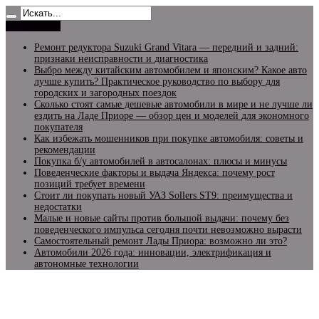
Не пропусти
Ремонт редуктора Suzuki Grand Vitara — передний и задний:
признаки неисправности и диагностика
Выбро между китайским автомобилем и японским? Какое авто
лучше купить? Практическое руководство по выбору для
городских и загородных поездок
Сколько стоят самые дешевые автомобили в мире и не лучше ли
ездить на Ладе Приоре — обзор цен и моделей для экономного
покупателя
Как избежать мошенников при покупке автомобиля: советы и
рекомендации
Покупка б/у автомобилей в автосалонах: плюсы и минусы
Поведенческие факторы и выдача Яндекса: почему рост
позиций требует времени
Стоит ли покупать новый УАЗ Sollers ST9: преимущества и
недостатки
Малые и новые сайты против большой выдачи: почему без
поведенческого импульса сегодня почти невозможно вырасти
Самостоятельный ремонт Лады Приора: возможно ли это?
Автомобили 2026 года: инновации, электрификация и
автономные технологии