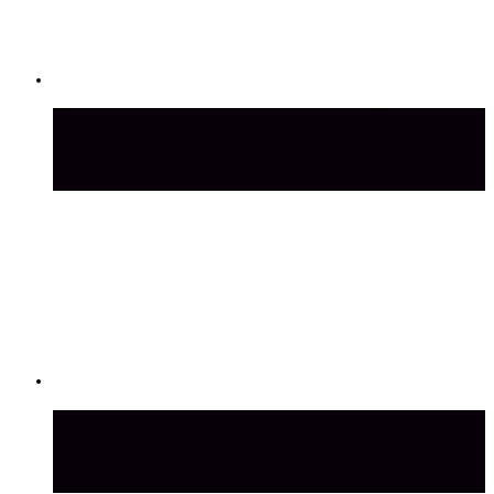
Преимущества покупки российских
автомобилей: экономия, надежность и
поддержка производителя
Обзор нового автомобиля КамАЗ
Мастак: технические характеристики и
комфорт