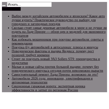
Не пропусти
Выбро между китайским автомобилем и японским? Какое авто
лучше купить? Практическое руководство по выбору для
городских и загородных поездок
Сколько стоят самые дешевые автомобили в мире и не лучше ли
ездить на Ладе Приоре — обзор цен и моделей для экономного
покупателя
Как избежать мошенников при покупке автомобиля: советы и
рекомендации
Покупка б/у автомобилей в автосалонах: плюсы и минусы
Поведенческие факторы и выдача Яндекса: почему рост
позиций требует времени
Стоит ли покупать новый УАЗ Sollers ST9: преимущества и
недостатки
Малые и новые сайты против большой выдачи: почему без
поведенческого импульса сегодня почти невозможно вырасти
Самостоятельный ремонт Лады Приора: возможно ли это?
Автомобили 2026 года: инновации, электрификация и
автономные технологии
Секционные гаражные ворота: экспертная оценка
эффективности и затрат по регионам России