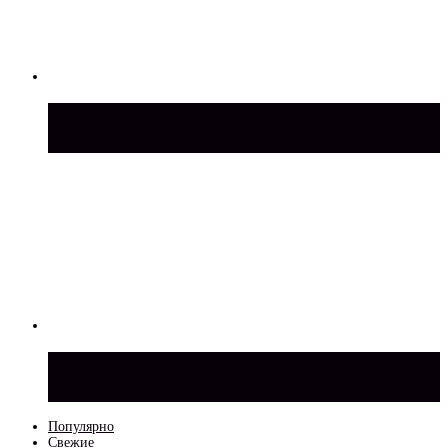
Как самостоятельно заменить ремень
ГРМ на Лада Приора 16 клапанов
Стоит ли покупать Лада Ларгус с
пробегом: риски и рекомендации
Популярно
Свежие