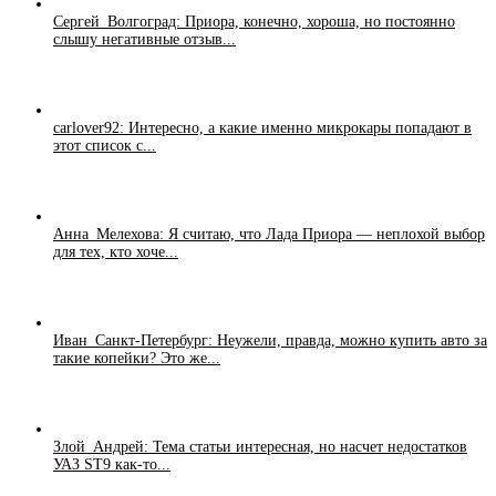
Сергей_Волгоград: Приора, конечно, хороша, но постоянно
слышу негативные отзыв...
carlover92: Интересно, а какие именно микрокары попадают в
этот список с...
Анна_Мелехова: Я считаю, что Лада Приора — неплохой выбор
для тех, кто хоче...
Иван_Санкт-Петербург: Неужели, правда, можно купить авто за
такие копейки? Это же...
Злой_Андрей: Тема статьи интересная, но насчет недостатков
УАЗ ST9 как-то...