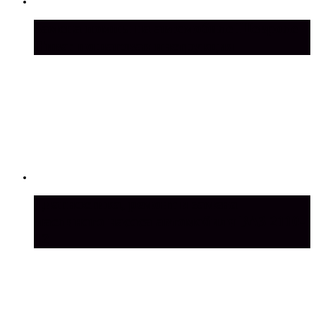
Замена помпы на автомобиле Шевроле-
Нива: пошаговая инструкция
Диагностика, ремонт и замена
масляного насоса автомобиля ВАЗ 2110-
12