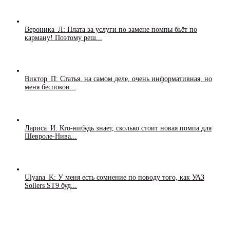
Вероника_Л: Плата за услуги по замене помпы бьёт по
карману! Поэтому реш...
Виктор_П: Статья, на самом деле, очень информативная, но
меня беспокои...
Лариса_И: Кто-нибудь знает, сколько стоит новая помпа для
Шевроле-Нива...
Ulyana_K: У меня есть сомнение по поводу того, как УАЗ
Sollers ST9 буд...