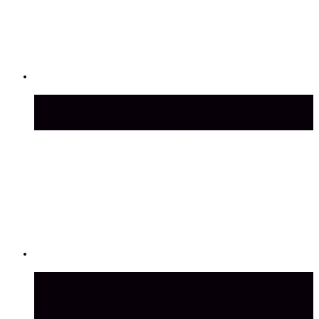
Стоит ли покупать автомобиль NIVA
сегодня: плюсы и минусы
Преимущества покупки российских
автомобилей: экономия, надежность и
поддержка производителя