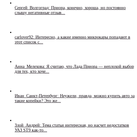
Сергей_Волгоград: Приора, конечно, хороша, но постоянно
слышу негативные отзыв...
carlover92: Интересно, а какие именно микрокары попадают в
этот список с...
Анна_Мелехова: Я считаю, что Лада Приора — неплохой выбор
для тех, кто хоче...
Иван_Санкт-Петербург: Неужели, правда, можно купить авто за
такие копейки? Это же...
Злой_Андрей: Тема статьи интересная, но насчет недостатков
УАЗ ST9 как-то...