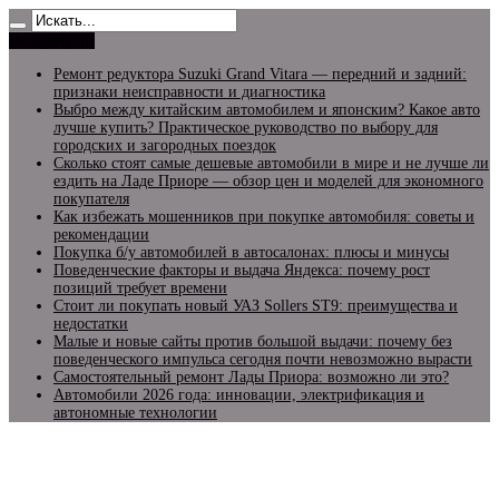
Не пропусти
Ремонт редуктора Suzuki Grand Vitara — передний и задний:
признаки неисправности и диагностика
Выбро между китайским автомобилем и японским? Какое авто
лучше купить? Практическое руководство по выбору для
городских и загородных поездок
Сколько стоят самые дешевые автомобили в мире и не лучше ли
ездить на Ладе Приоре — обзор цен и моделей для экономного
покупателя
Как избежать мошенников при покупке автомобиля: советы и
рекомендации
Покупка б/у автомобилей в автосалонах: плюсы и минусы
Поведенческие факторы и выдача Яндекса: почему рост
позиций требует времени
Стоит ли покупать новый УАЗ Sollers ST9: преимущества и
недостатки
Малые и новые сайты против большой выдачи: почему без
поведенческого импульса сегодня почти невозможно вырасти
Самостоятельный ремонт Лады Приора: возможно ли это?
Автомобили 2026 года: инновации, электрификация и
автономные технологии