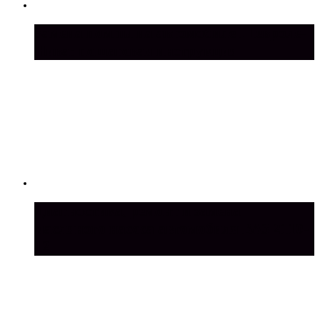
Замена помпы на автомобиле Шевроле-
Нива: пошаговая инструкция
Диагностика, ремонт и замена
масляного насоса автомобиля ВАЗ 2110-
12