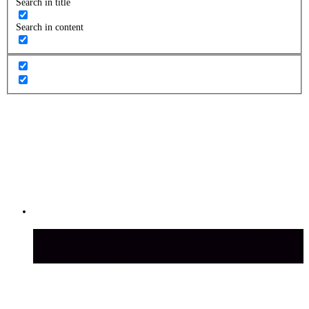
Search in title
Search in content
Стоит ли покупать новый УАЗ Sollers
ST9: преимущества и недостатки