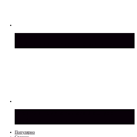
Как самостоятельно заменить ремень
ГРМ на Лада Приора 16 клапанов
Стоит ли покупать Лада Ларгус с
пробегом: риски и рекомендации
Популярно